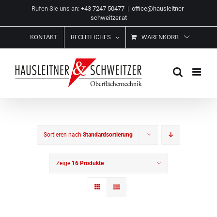
Zum
Rufen Sie uns an:
+43 7247 50477
|
office@hausleitner-
Inhalt
schweitzer.at
springen
KONTAKT
RECHTLICHES
WARENKORB
Sortieren nach
Standardsortierung
Zeige
16 Produkte