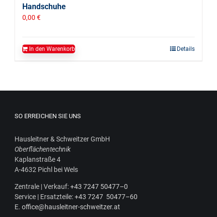
Handschuhe
0,00
€
In den Warenkorb
Details
SO ERREICHEN SIE UNS
Haus­leit­ner & Schweit­zer GmbH
Ober­flä­chen­tech­nik
Kaplan­stra­ße 4
A‑4632 Pichl bei Wels
Zen­tra­le | Ver­kauf:
+43 7247 50477–0
Ser­vice | Ersatz­tei­le:
+43 7247 50477–60
E.
office@hausleitner-schweitzer.at