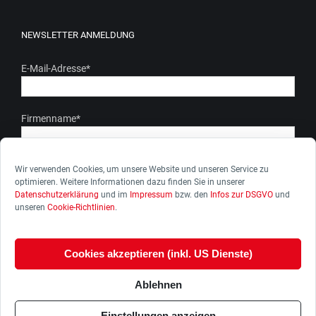
NEWSLETTER ANMELDUNG
E-Mail-Adresse
*
Firmenname
*
Ich stimme zu, dass meine personenbezogenen Daten gem.
Wir verwenden Cookies, um unsere Website und unseren Service zu
optimieren. Weitere Informationen dazu finden Sie in unserer
unserer Datenschutzerkärung genutzt werden. Ich kann die
Datenschutzerklärung
und im
Impressum
bzw. den
Infos zur DSGVO
und
Zustimmung zur Datenverarbeitung jederzeit widerrufen.
unseren
Cookie-Richtlinien
.
Cookies akzeptieren (inkl. US Dienste)
Ablehnen
Einstellungen anzeigen