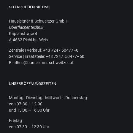
SO ERREICHEN SIE UNS
Haus­leit­ner & Schweit­zer GmbH
Ober­flä­chen­tech­nik
Kaplan­stra­ße 4
A‑4632 Pichl bei Wels
Zen­tra­le | Ver­kauf:
+43 7247 50477–0
Ser­vice | Ersatz­tei­le:
+43 7247 50477–60
E.
office@hausleitner-schweitzer.at
UNSERE ÖFFNUNGSZEITEN
Mon­tag | Diens­tag | Mitt­woch | Donnerstag
von 07.30 – 12.00
und 13:00 – 16:30 Uhr
Frei­tag
von 07:30 – 12:30 Uhr