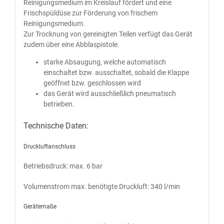
Rei­ni­gungs­me­di­um im Kreis­lauf för­dert und eine
Frisch­spül­dü­se zur För­de­rung von fri­schem
Reinigungsmedium.
Zur Trock­nung von gerei­nig­ten Tei­len ver­fügt das Gerät
zudem über eine Abblaspistole.
star­ke Absau­gung, wel­che auto­ma­tisch
ein­schal­tet bzw. aus­schal­tet, sobald die Klap­pe
geöff­net bzw. geschlos­sen wird
das Gerät wird aus­schließ­lich pneu­ma­tisch
betrieben.
Technische Daten:
Druckluftanschluss
Betriebs­druck: max. 6 bar
Volu­men­strom max. benö­tig­te Druck­luft: 340 l/min
Gerätemaße