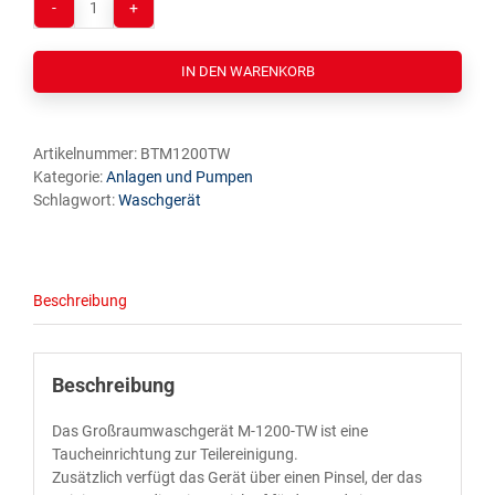
Großraumwaschgerät
Alternative:
M-
1200
IN DEN WARENKORB
TW
Menge
Artikelnummer:
BTM1200TW
Kategorie:
Anlagen und Pumpen
Schlagwort:
Waschgerät
Beschreibung
Beschreibung
Das Groß­raum­wasch­ge­rät M‑1200-TW ist eine
Tauch­ein­rich­tung zur Teilereinigung.
Zusätz­lich ver­fügt das Gerät über einen Pin­sel, der das